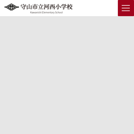
コ
ナ
ン
ビ
テ
ゲ
PTA
ン
ー
ツ
シ
へ
ョ
ス
ン
キ
に
HOME
PTA
PTAだより2024早秋号
ッ
移
プ
動
PTAだより2024早秋号
2024年10月9日
PTAだより2024早秋号を発行しました！
【内容】
・会長挨拶
・愛校活動の報告