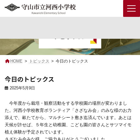
コ
ナ
ン
ビ
テ
ゲ
トピックス
ン
ー
ツ
シ
へ
ョ
ス
ン
キ
に
HOME
トピックス
今日のトピックス
ッ
移
プ
動
今日のトピックス
2025年5月9日
今年度から栽培・観察活動をする学校園の場所が変わりまし
た。河西小学校教育ボランティア「さざなみ会」のみな様のお力
添えで、畝たてから、マルチシート敷き迄済んでいます。あとは
天候が許せば、５年生と幼稚園、こども園の皆さんとサツマイモ
植え体験が予定されています。
さざなみ会みな様、ご協力ありがとうございました。