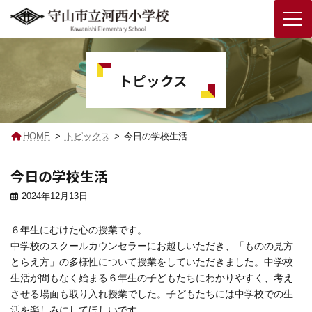
コ
ナ
ン
ビ
テ
ゲ
トピックス
ン
ー
ツ
シ
へ
ョ
ス
ン
キ
に
HOME
トピックス
今日の学校生活
ッ
移
プ
動
今日の学校生活
2024年12月13日
６年生にむけた心の授業です。
中学校のスクールカウンセラーにお越しいただき、「ものの見方
とらえ方」の多様性について授業をしていただきました。中学校
生活が間もなく始まる６年生の子どもたちにわかりやすく、考え
させる場面も取り入れ授業でした。子どもたちには中学校での生
活を楽しみにしてほしいです。