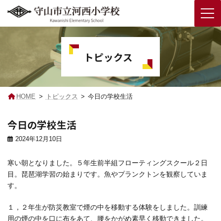
コ
ナ
ン
ビ
テ
ゲ
トピックス
ン
ー
ツ
シ
へ
ョ
ス
ン
キ
に
HOME
トピックス
今日の学校生活
ッ
移
プ
動
今日の学校生活
2024年12月10日
寒い朝となりました。５年生前半組フローティングスクール２日
目。琵琶湖学習の始まりです。魚やプランクトンを観察していま
す。
１，２年生が防災教室で煙の中を移動する体験をしました。訓練
用の煙の中を口に布をあて、腰をかがめ素早く移動できました。