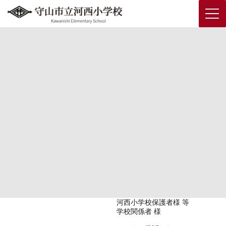
コ
ナ
ン
ビ
テ
ゲ
トピックス
ン
ー
ツ
シ
へ
ョ
ス
ン
キ
に
HOME
トピックス
ッ
移
台風の影響による始業時刻の繰り下げについて
プ
動
台風の影響による始業時刻の繰り下げについて
2026年6月3日
台風の影響に始業時刻の
繰り下げについて
河西小学校保護者様 等
学校関係者 様