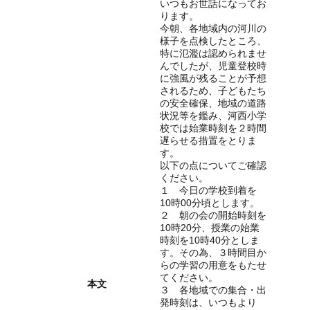
いつもお世話になってお
ります。
今朝、各地域内の河川の
様子を点検したところ、
特に氾濫は認められませ
んでしたが、児童登校時
に強風が残ることが予想
されるため、子どもたち
の安全確保、地域の道路
状況等を鑑み、河西小学
校では始業時刻を２時間
遅らせる措置をとりま
す。
以下の点についてご確認
ください。
１ 今日の学校到着を
10時00分頃とします。
２ 朝の会の開始時刻を
10時20分、授業の始業
時刻を10時40分としま
す。その為、３時間目か
らの学習の用意をもたせ
てください。
本文
３ 各地域での集合・出
発時刻は、いつもより