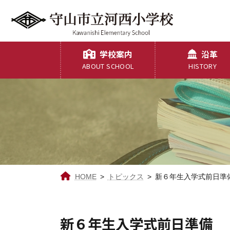
コ
ナ
ン
ビ
テ
ゲ
ン
ー
ツ
シ
学校案内
沿革
へ
ョ
ABOUT SCHOOL
HISTORY
ス
ン
キ
に
ッ
移
プ
動
HOME
トピックス
新６年生入学式前日準
新６年生入学式前日準備