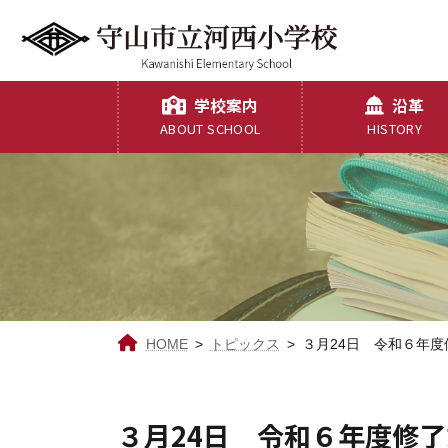
コ
ナ
ン
ビ
テ
ゲ
ン
ー
ツ
シ
学校案内
沿革
へ
ョ
ABOUT SCHOOL
HISTORY
ス
ン
キ
に
ッ
移
プ
動
HOME
トピックス
３月24日 令和６年度
３月24日 令和６年度修了