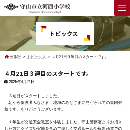
コ
ナ
ン
ビ
テ
ゲ
トピックス
ン
ー
ツ
シ
へ
ョ
ス
ン
キ
に
HOME
トピックス
４月21日３週目のスタートです。
ッ
移
プ
動
４月21日３週目のスタートです。
2025年4月21日
３週目がスタートしました。
朝から保護者みなさま、地域のみなさまに見守られての集団登
校です。ありがとうございます。
１年生が交通安全教室を体験しました。守山警察署よりお招き
した方にクイズや実地を含めて楽しく交通ルールや横断歩道での